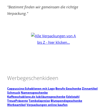
"Bestimmt finden wir gemeinsam die richtige
Verpackung."
Werbegeschenkideen
Cappuccino-Schablonen mit Logo
Berufe Geschenke
Zinnartikel
Schmuck
Namensgeschenke
Kaffeeschablone.de
Jubiläumsgeschenke
Edelstahl
TreuePräsente
Tombolapreise
Blutspendegeschenke
Werbeartikel
Verpackungen online kaufen