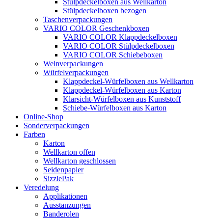
Stülpdeckelboxen aus Wellkarton
Stülpdeckelboxen bezogen
Taschenverpackungen
VARIO COLOR Geschenkboxen
VARIO COLOR Klappdeckelboxen
VARIO COLOR Stülpdeckelboxen
VARIO COLOR Schiebeboxen
Weinverpackungen
Würfelverpackungen
Klappdeckel-Würfelboxen aus Wellkarton
Klappdeckel-Würfelboxen aus Karton
Klarsicht-Würfelboxen aus Kunststoff
Schiebe-Würfelboxen aus Karton
Online-Shop
Sonderverpackungen
Farben
Karton
Wellkarton offen
Wellkarton geschlossen
Seidenpapier
SizzlePak
Veredelung
Applikationen
Ausstanzungen
Banderolen