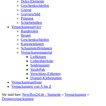
Deko-Elemente
Geschenkschleifen
Gravur
Gravurschild
Prägung
Schiebehüllen
Verpackungsservice
Banderolen
Beutel
Geschenkschleifen
Kartoneinlagen
Schaumstoffeinlagen
Verpackungsmaterial
Luftkissen
Luftpolsterfolie
Seidenpapier
SizzlePak
Verschluss-Etiketten
Doppel-Klebepunkte
Verpackungsanfrage
Verpackungen von A bis Z
Sie sind hier:
NewBox24.de - Startseite
»
Verpackungen
»
Designverpackungen