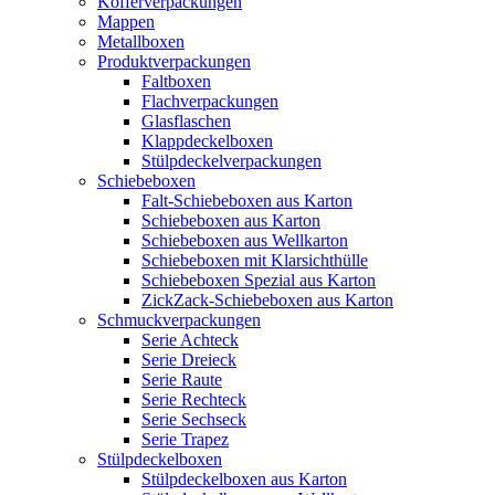
Kofferverpackungen
Mappen
Metallboxen
Produktverpackungen
Faltboxen
Flachverpackungen
Glasflaschen
Klappdeckelboxen
Stülpdeckelverpackungen
Schiebeboxen
Falt-Schiebeboxen aus Karton
Schiebeboxen aus Karton
Schiebeboxen aus Wellkarton
Schiebeboxen mit Klarsichthülle
Schiebeboxen Spezial aus Karton
ZickZack-Schiebeboxen aus Karton
Schmuckverpackungen
Serie Achteck
Serie Dreieck
Serie Raute
Serie Rechteck
Serie Sechseck
Serie Trapez
Stülpdeckelboxen
Stülpdeckelboxen aus Karton