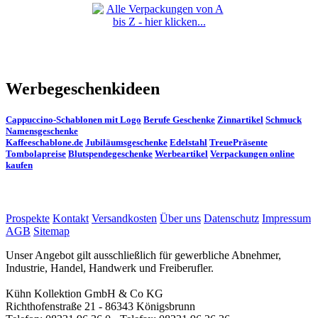
Werbegeschenkideen
Cappuccino-Schablonen mit Logo
Berufe Geschenke
Zinnartikel
Schmuck
Namensgeschenke
Kaffeeschablone.de
Jubiläumsgeschenke
Edelstahl
TreuePräsente
Tombolapreise
Blutspendegeschenke
Werbeartikel
Verpackungen online
kaufen
Prospekte
Kontakt
Versandkosten
Über uns
Datenschutz
Impressum
AGB
Sitemap
Unser Angebot gilt ausschließlich für gewerbliche Abnehmer,
Industrie, Handel, Handwerk und Freiberufler.
Kühn Kollektion GmbH & Co KG
Richthofenstraße 21 - 86343 Königsbrunn