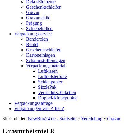
Deko-Elemente
Geschenkschleifen
Gravur
Gravurschild
Prägung
Schiebehüllen
Verpackungsservice
Banderolen
Beutel
Geschenkschleifen
Kartoneinlagen
Schaumstoffeinlagen
Verpackungsmaterial
Luftkissen
Luftpolsterfolie
Seidenpapier
SizzlePak
Verschluss-Etiketten
Doppel-Klebepunkte
Verpackungsanfrage
Verpackungen von A bis Z
Sie sind hier:
NewBox24.de - Startseite
»
Veredelung
»
Gravur
Gravurbeispiel 8