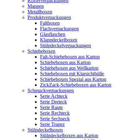
Kofferverpackungen
Mappen
Metallboxen
Produktverpackungen
Faltboxen
Flachverpackungen
Glasflaschen
Klappdeckelboxen
Stülpdeckelverpackungen
Schiebeboxen
Falt-Schiebeboxen aus Karton
Schiebeboxen aus Karton
Schiebeboxen aus Wellkarton
Schiebeboxen mit Klarsichthülle
Schiebeboxen Spezial aus Karton
ZickZack-Schiebeboxen aus Karton
Schmuckverpackungen
Serie Achteck
Serie Dreieck
Serie Raute
Serie Rechteck
Serie Sechseck
Serie Trapez
Stülpdeckelboxen
Stülpdeckelboxen aus Karton