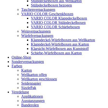
Stülpdeckelboxen aus Wellkarton
Stülpdeckelboxen bezogen
Taschenverpackungen
VARIO COLOR Geschenkboxen
VARIO COLOR Klappdeckelboxen
VARIO COLOR Stülpdeckelboxen
VARIO COLOR Schiebeboxen
Weinverpackungen
Würfelverpackungen
Klappdeckel-Würfelboxen aus Wellkarton
Klappdeckel-Würfelboxen aus Karton
Klarsicht-Würfelboxen aus Kunststoff
Schiebe-Würfelboxen aus Karton
Online-Shop
Sonderverpackungen
Farben
Karton
Wellkarton offen
Wellkarton geschlossen
Seidenpapier
SizzlePak
Veredelung
Applikationen
Ausstanzungen
Banderolen