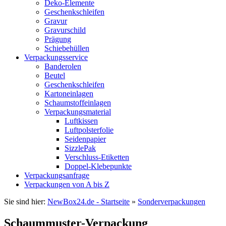
Deko-Elemente
Geschenkschleifen
Gravur
Gravurschild
Prägung
Schiebehüllen
Verpackungsservice
Banderolen
Beutel
Geschenkschleifen
Kartoneinlagen
Schaumstoffeinlagen
Verpackungsmaterial
Luftkissen
Luftpolsterfolie
Seidenpapier
SizzlePak
Verschluss-Etiketten
Doppel-Klebepunkte
Verpackungsanfrage
Verpackungen von A bis Z
Sie sind hier:
NewBox24.de - Startseite
»
Sonderverpackungen
Schaummuster-Verpackung