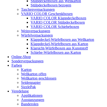
Stülpdeckelboxen aus Wellkarton
Stülpdeckelboxen bezogen
Taschenverpackungen
VARIO COLOR Geschenkboxen
VARIO COLOR Klappdeckelboxen
VARIO COLOR Stülpdeckelboxen
VARIO COLOR Schiebeboxen
Weinverpackungen
Würfelverpackungen
Klappdeckel-Würfelboxen aus Wellkarton
Klappdeckel-Würfelboxen aus Karton
Klarsicht-Würfelboxen aus Kunststoff
Schiebe-Würfelboxen aus Karton
Online-Shop
Sonderverpackungen
Farben
Karton
Wellkarton offen
Wellkarton geschlossen
Seidenpapier
SizzlePak
Veredelung
Applikationen
Ausstanzungen
Banderolen