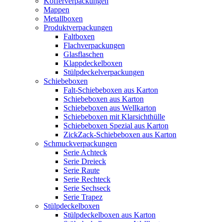
Kofferverpackungen
Mappen
Metallboxen
Produktverpackungen
Faltboxen
Flachverpackungen
Glasflaschen
Klappdeckelboxen
Stülpdeckelverpackungen
Schiebeboxen
Falt-Schiebeboxen aus Karton
Schiebeboxen aus Karton
Schiebeboxen aus Wellkarton
Schiebeboxen mit Klarsichthülle
Schiebeboxen Spezial aus Karton
ZickZack-Schiebeboxen aus Karton
Schmuckverpackungen
Serie Achteck
Serie Dreieck
Serie Raute
Serie Rechteck
Serie Sechseck
Serie Trapez
Stülpdeckelboxen
Stülpdeckelboxen aus Karton