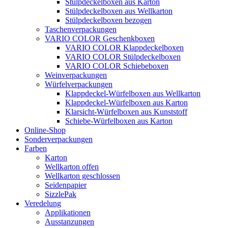
Stülpdeckelboxen aus Karton
Stülpdeckelboxen aus Wellkarton
Stülpdeckelboxen bezogen
Taschenverpackungen
VARIO COLOR Geschenkboxen
VARIO COLOR Klappdeckelboxen
VARIO COLOR Stülpdeckelboxen
VARIO COLOR Schiebeboxen
Weinverpackungen
Würfelverpackungen
Klappdeckel-Würfelboxen aus Wellkarton
Klappdeckel-Würfelboxen aus Karton
Klarsicht-Würfelboxen aus Kunststoff
Schiebe-Würfelboxen aus Karton
Online-Shop
Sonderverpackungen
Farben
Karton
Wellkarton offen
Wellkarton geschlossen
Seidenpapier
SizzlePak
Veredelung
Applikationen
Ausstanzungen