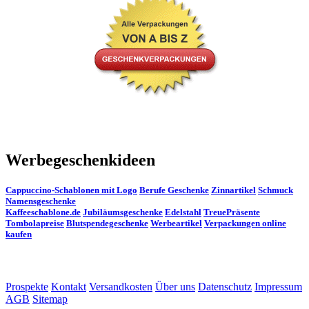
Werbegeschenkideen
Cappuccino-Schablonen mit Logo
Berufe Geschenke
Zinnartikel
Schmuck
Namensgeschenke
Kaffeeschablone.de
Jubiläumsgeschenke
Edelstahl
TreuePräsente
Tombolapreise
Blutspendegeschenke
Werbeartikel
Verpackungen online
kaufen
Prospekte
Kontakt
Versandkosten
Über uns
Datenschutz
Impressum
AGB
Sitemap