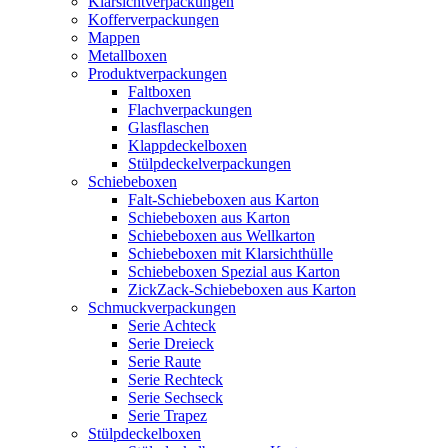
Klarsichtverpackungen
Kofferverpackungen
Mappen
Metallboxen
Produktverpackungen
Faltboxen
Flachverpackungen
Glasflaschen
Klappdeckelboxen
Stülpdeckelverpackungen
Schiebeboxen
Falt-Schiebeboxen aus Karton
Schiebeboxen aus Karton
Schiebeboxen aus Wellkarton
Schiebeboxen mit Klarsichthülle
Schiebeboxen Spezial aus Karton
ZickZack-Schiebeboxen aus Karton
Schmuckverpackungen
Serie Achteck
Serie Dreieck
Serie Raute
Serie Rechteck
Serie Sechseck
Serie Trapez
Stülpdeckelboxen