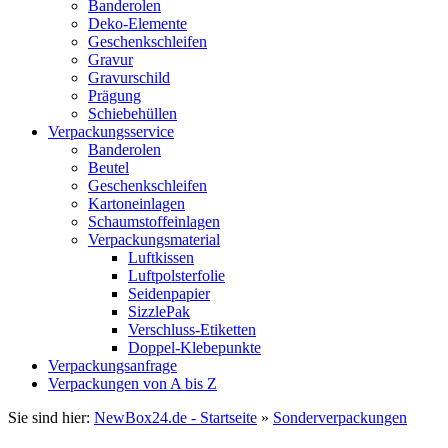
Banderolen
Deko-Elemente
Geschenkschleifen
Gravur
Gravurschild
Prägung
Schiebehüllen
Verpackungsservice
Banderolen
Beutel
Geschenkschleifen
Kartoneinlagen
Schaumstoffeinlagen
Verpackungsmaterial
Luftkissen
Luftpolsterfolie
Seidenpapier
SizzlePak
Verschluss-Etiketten
Doppel-Klebepunkte
Verpackungsanfrage
Verpackungen von A bis Z
Sie sind hier:
NewBox24.de - Startseite
»
Sonderverpackungen